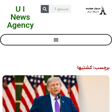
U I
News
Agency
برچسب: کشتیها