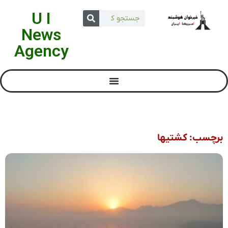
U I
News
Agency
برچسب: کشتیها