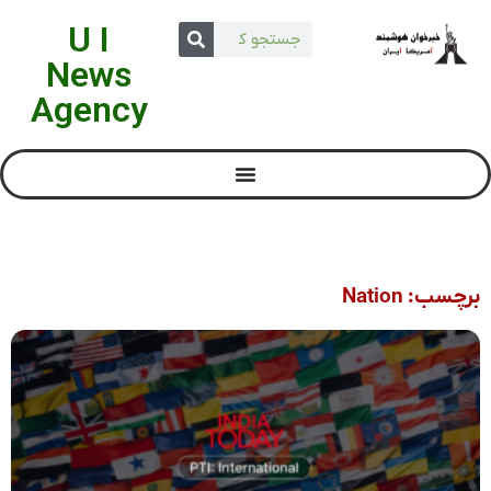
U I
News
Agency
برچسب: Nation