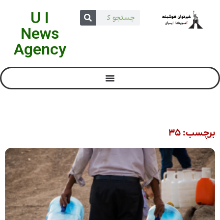
U I
News
Agency
برچسب: ۳۵