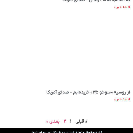
ادامه خبر »
از روسیه «سوخو ۳۵» خریده‌ایم – صدای آمریکا
ادامه خبر »
« قبلی
۱
۲
بعدی »
کلیه حقوق متعلق است به خبرگزاری یو ای نیوز