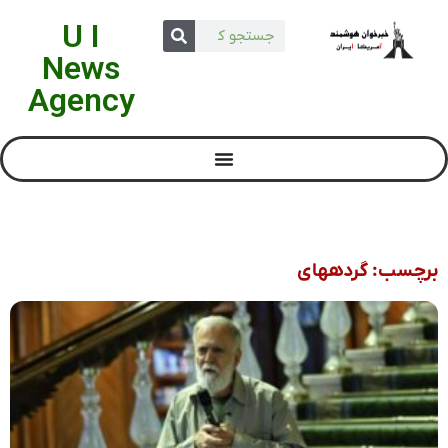
U I
News
Agency
برچسب: گردههای