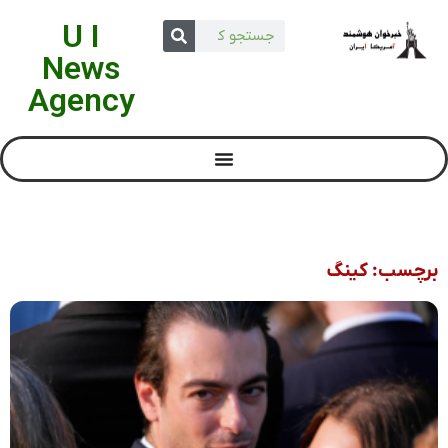
U I
News
Agency
برچسب: کینگ