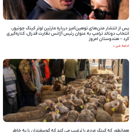
پس از انتشار متن‌های توهین‌آمیز درباره مارتین لوتر کینگ جونیور،
انتخاب دونالد ترامپ به عنوان رئیس آژانس نظارت فدرال، کناره‌گیری
کرد – هندوستان امروز
ادامه خبر »
همانطور که کینگ مردم را ترغیب می کند که گوسفندان را به خاطر