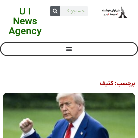
U I
News
Agency
برچسب: کثیف