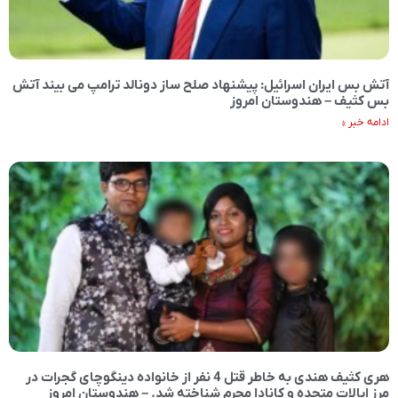
آتش بس ایران اسرائیل: پیشنهاد صلح ساز دونالد ترامپ می بیند آتش
بس کثیف – هندوستان امروز
ادامه خبر »
هری کثیف هندی به خاطر قتل 4 نفر از خانواده دینگوچای گجرات در
مرز ایالات متحده و کانادا مجرم شناخته شد. – هندوستان امروز