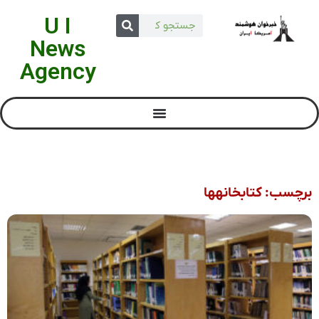
U I
News
Agency
برچسب: کتابخانهها