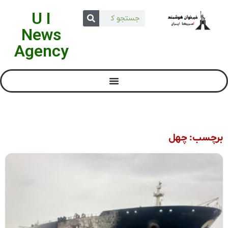
U I
News
Agency
برچسب: چهل