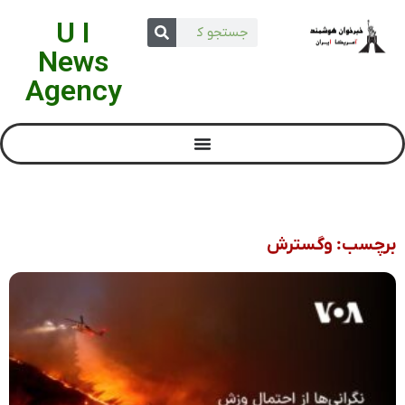
U I
News
Agency
برچسب: وگسترش