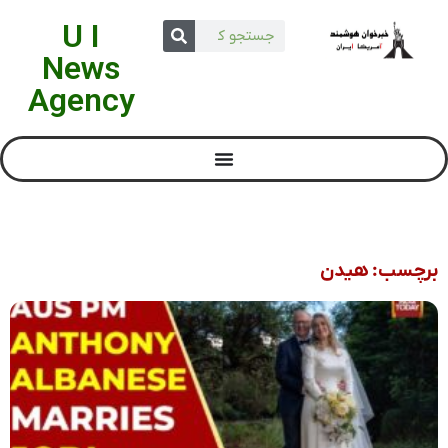
U I
News
Agency
برچسب: هیدن