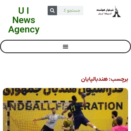
U I
News
Agency
برچسب: هندبالپایان