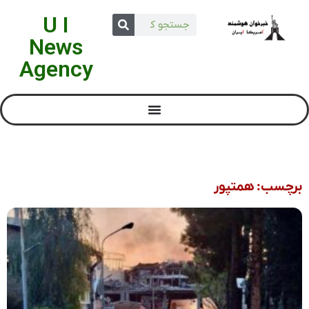
U I
News
Agency
برچسب: همتپور