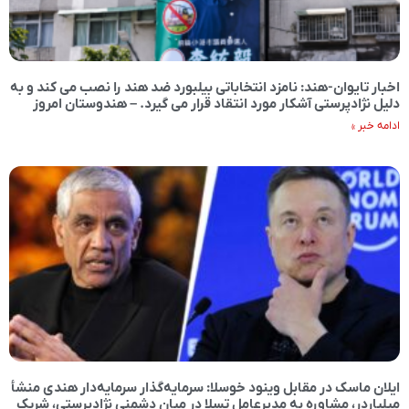
اخبار تایوان-هند: نامزد انتخاباتی بیلبورد ضد هند را نصب می کند و به
دلیل نژادپرستی آشکار مورد انتقاد قرار می گیرد. – هندوستان امروز
ادامه خبر »
ایلان ماسک در مقابل وینود خوسلا: سرمایه‌گذار سرمایه‌دار هندی منشأ
میلیاردر، مشاوره به مدیرعامل تسلا در میان دشمنی نژادپرستی، شریک