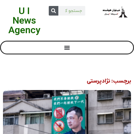
U I
News
Agency
برچسب: نژادپرستی