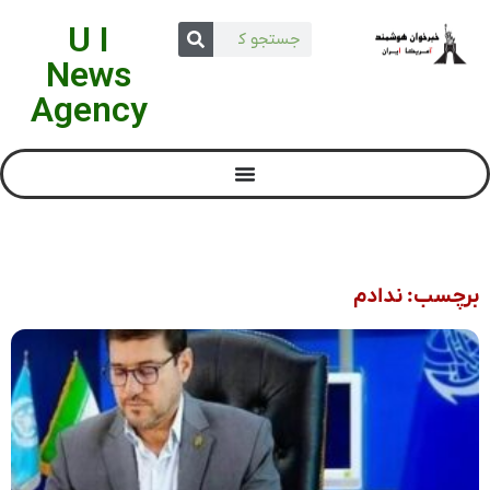
U I
News
Agency
برچسب: ندادم