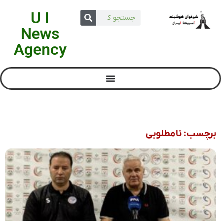
U I
News
Agency
برچسب: نامطلوبی