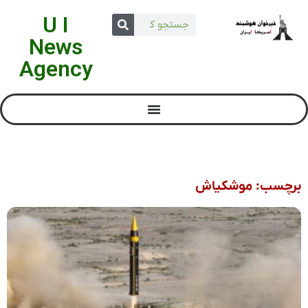
U I
News
Agency
برچسب: موشکیاش