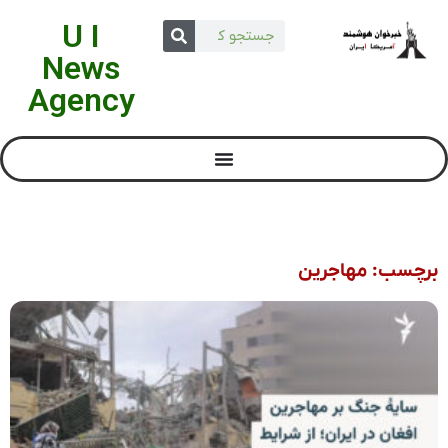
U I
News
Agency
برچسب: مهاجرین