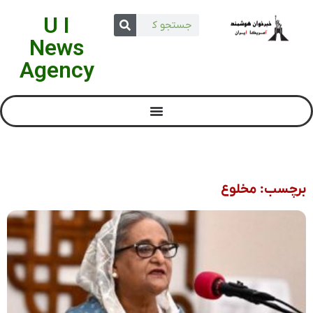
U I
News
Agency
برچسب: مخلوع