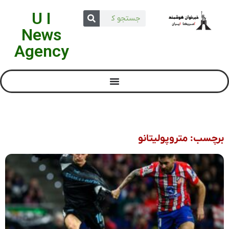
U I
News
Agency
برچسب: متروپولیتانو