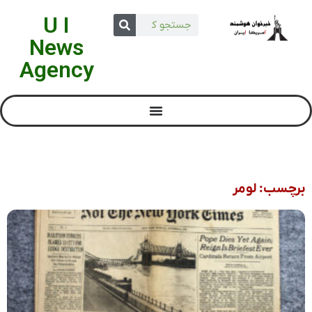
U I
News
Agency
برچسب: لومر