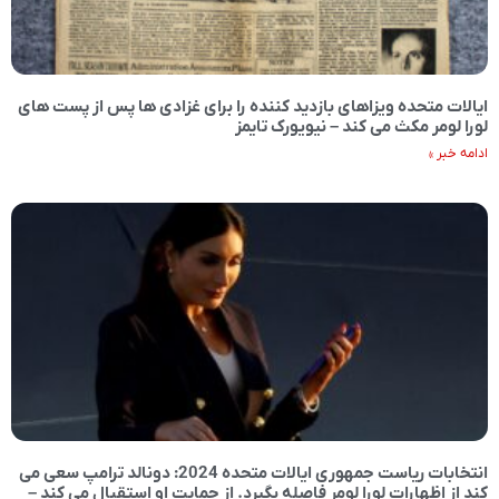
ایالات متحده ویزاهای بازدید کننده را برای غزادی ها پس از پست های
لورا لومر مکث می کند – نیویورک تایمز
ادامه خبر »
انتخابات ریاست جمهوری ایالات متحده 2024: دونالد ترامپ سعی می
کند از اظهارات لورا لومر فاصله بگیرد. از حمایت او استقبال می کند –