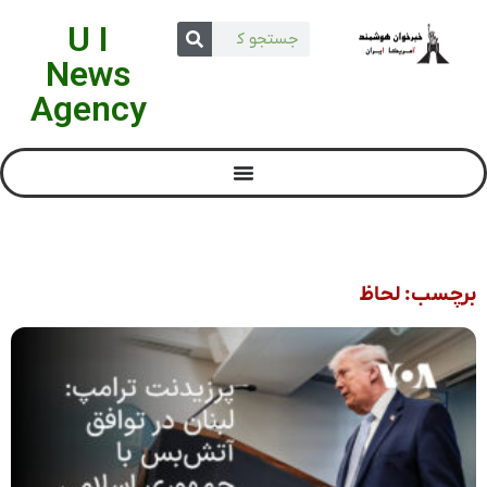
U I
News
Agency
برچسب: لحاظ