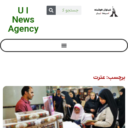
U I
News
Agency
برچسب: عترت