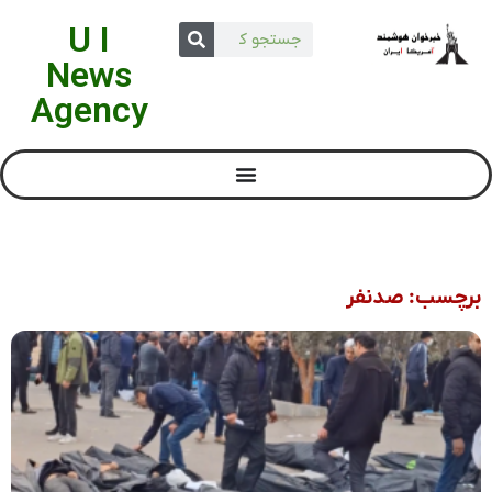
U I
News
Agency
برچسب: صدنفر