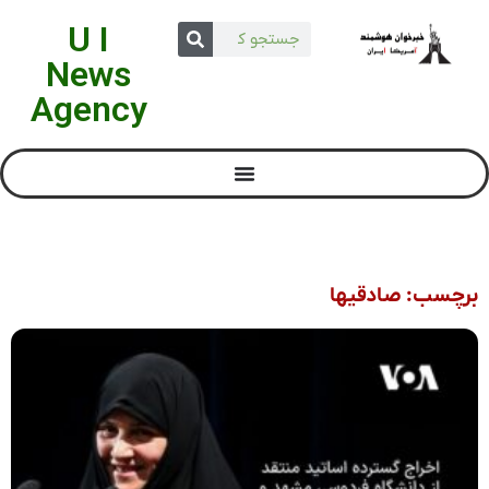
U I
News
Agency
برچسب: صادقیها