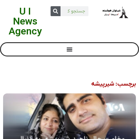
U I
News
Agency
برچسب: شیرپیشه