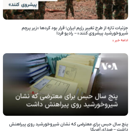
جزئیات تازه از طرح تغییر رژیم ایران؛ قرار بود کردها «زیر پرچم
شیروخورشید پیشروی کنند» – رادیو فردا
ادامه خبر »
پنج سال حبس برای معترضی که نشان شیروخورشید روی پیراهنش
داشت – صدای آمریکا