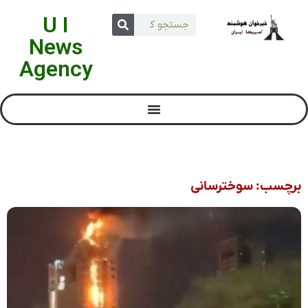
U I
News
Agency
برچسب: سوخترسانی