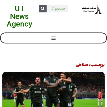
U I
News
Agency
برچسب: سلاخی