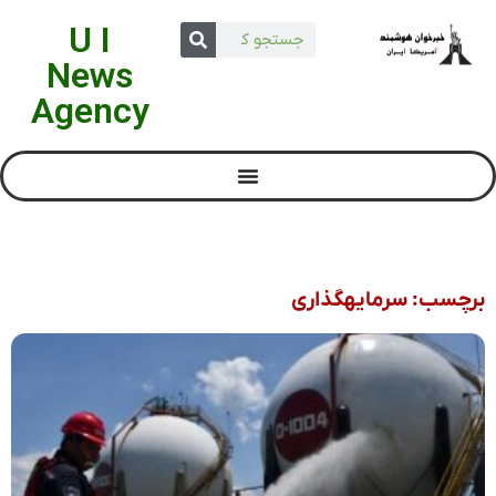
U I
News
Agency
برچسب: سرمایهگذاری