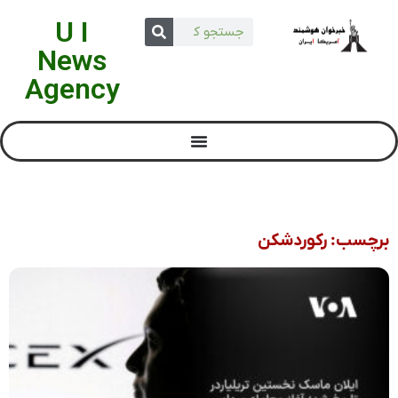
U I
News
Agency
برچسب: رکوردشکن