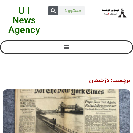
U I
News
Agency
برچسب: دژخیمان