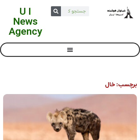
U I
News
Agency
برچسب: خال