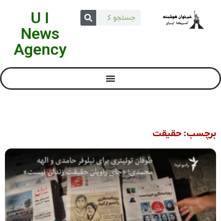
U I
News
Agency
برچسب: حقیقت