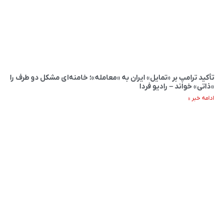
تأکید ترامپ بر «تمایل» ایران به «معامله»؛ خامنه‌ای مشکل دو طرف را
«ذاتی» خواند – رادیو فردا
ادامه خبر »