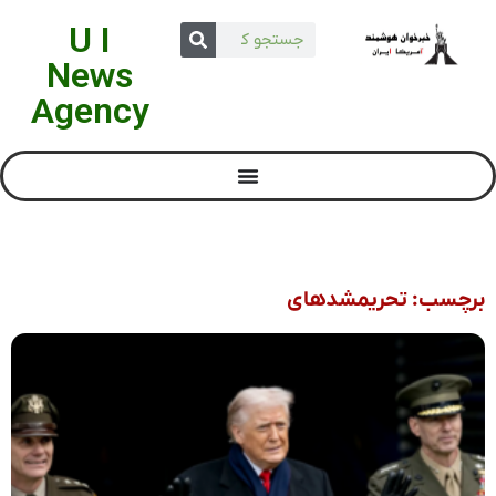
U I
News
Agency
برچسب: تحریمشدهای