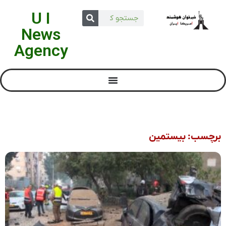
U I
News
Agency
برچسب: بیستمین