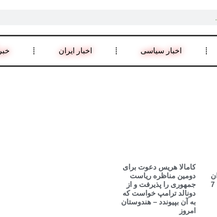
اخبار سیاسی
اخبار ایران
خبر
کامالا هریس دعوت برای
ن
دومین مناظره ریاست
را متقاعد کند که به حمله 7
جمهوری را پذیرفت و از
دونالد ترامپ خواست که
به آن بپیوندد – هندوستان
امروز