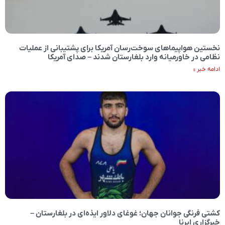
نخستین هواپیماهای سوخت‌رسان آمریکا برای پشتیبانی از عملیات
نظامی در خاورمیانه وارد بلغارستان شدند – صدای آمریکا
ادامه خبر »
کشتی فرنگی جوانان جهان؛ غوغای دلاور ایذه‌ای در بلغارستان –
خبرگزاری ایرنا