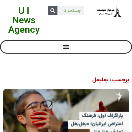
U I
News
Agency
برچسب: بغلبغل