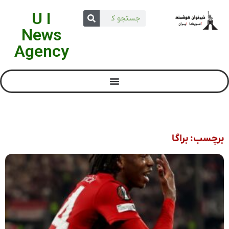
U I
News
Agency
برچسب: براگا