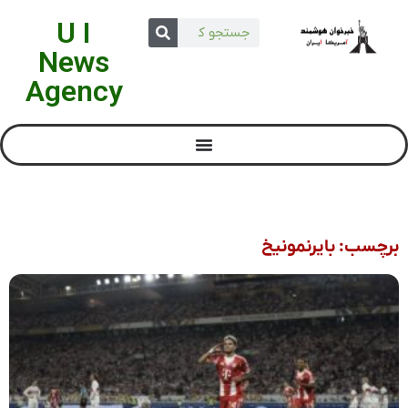
U I
News
Agency
برچسب: بایرنمونیخ