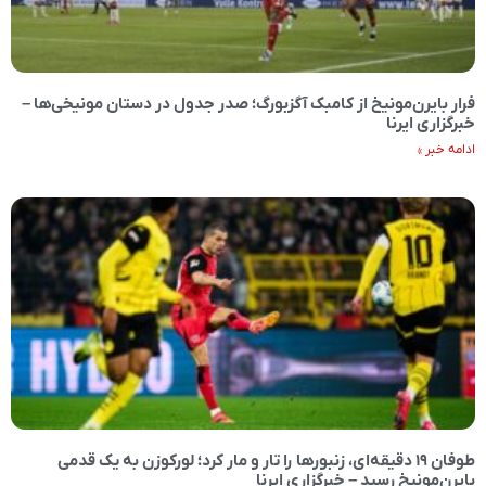
فرار بایرن‌مونیخ از کامبک آگزبورگ؛ صدر جدول در دستان مونیخی‌ها –
خبرگزاری ایرنا
ادامه خبر »
طوفان ۱۹ دقیقه‌ای، زنبورها را تار و مار کرد؛ لورکوزن به یک قدمی
بایرن‌مونیخ رسید – خبرگزاری ایرنا