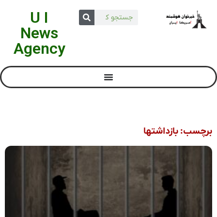
U I
News
Agency
برچسب: بازداشتها