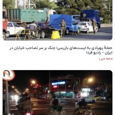
حملهٔ پهپادی به ایست‌های بازرسی؛ جنگ بر سر تصاحب خیابان در
ایران – رادیو فردا
ادامه خبر »