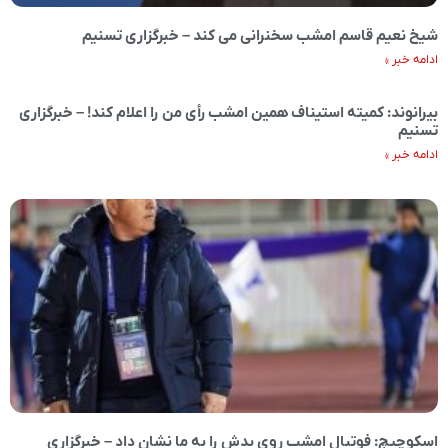
شیخ نعیم قاسم امشب سخنرانی می کند – خبرگزاری تسنیم
ادامه خبر »
بیرانوند: کمیته استیناف همین امشب رأی من را اعلام کند! – خبرگزاری
تسنیم
ادامه خبر »
اسکوچیچ: فوتبال امشب روی بدش را به ما نشان داد – خبرگزاری