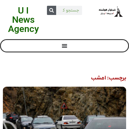
U I
News
Agency
برچسب: امشب