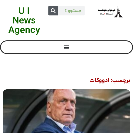
U I
News
Agency
برچسب: ادووکات