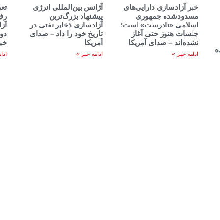
خبر آزادسازی دارایی‌های
آژانس بین‌المللی انرژی
تعر
مسدودشده جمهوری
پیشنهاد بزرگ‌ترین
رف
اسلامی «نادرست» است؛
آزادسازی ذخایر نفتی در
آز
جلسات هنوز حتی آغاز
تاریخ خود را داد – صدای
دوش
نشده‌اند – صدای آمریکا
آمریکا
خب
ه
ادامه خبر »
ادامه خبر »
ادا