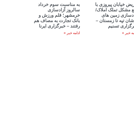
یض خیابان پیروزی با
به مناسبت سوم خرداد
ع مشکل تملک املاک/
سالروز آزادسازی
ادسازی زمین های
خرمشهر؛ قلم ورزش و
ان تپه تا زمستان –
بانک تجارت به مصاف هم
رگزاری تسنیم
رفتند – خبرگزاری ایرنا
مه خبر »
ادامه خبر »