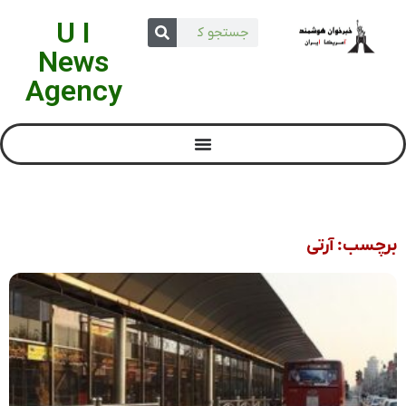
U I
News
Agency
برچسب: آرتی