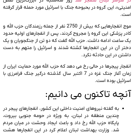
در سراسر لبنان منفجر شد
روز سه‌شنبه در «بزرگ‌ترین نقض
امنیتی»، این گروه در بحبوحه جنگ با اسرائیل مورد حمله قرار گرفته
است.
موج انفجارهایی که بیش از 2750 نفر از جمله رزمندگان حزب الله و
کادر پزشکی این گروه را مجروح کردند، پس از انفجارهای اولیه حدود
یک ساعت ادامه داشت. حزب الله گفت که دو تن از جنگجویان و یک
دختر آن در این انفجارها کشته شدند و اسرائیل را متهم به دست
داشتن در این حادثه نکرد.
انفجار پیجرها در حالی رخ می دهد که حزب الله مورد حمایت ایران از
زمان آغاز جنگ غزه در 7 اکتبر سال گذشته درگیر جنگ فرامرزی با
اسرائیل بوده است.
آنچه تاکنون می دانیم:
به گفته نیروهای امنیت داخلی این کشور، انفجارهای پیجر در
چندین منطقه در لبنان، به ویژه در حومه جنوبی بیروت،
پایگاه حزب الله رخ داد و باعث ایجاد وحشت در میان مردم
شد. وزارت بهداشت لبنان اعلام کرد در این انفجارها هشت