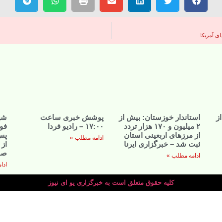
ای آمریکا
ز
استاندار خوزستان: بیش از
پوشش خبری ساعت
شه
۲ میلیون و ۱۷۰ هزار تردد
۱۷:۰۰ – رادیو فردا
فوت
از مرزهای اربعینی استان
پس 
ادامه مطلب »
ثبت شد – خبرگزاری ایرنا
از 
صد
ادامه مطلب »
ادا
کلیه حقوق متعلق است به خبرگزاری یو ای نیوز